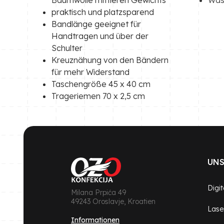
praktisch und platzsparend
Bandlänge geeignet für
Handtragen und über der
Schulter
Kreuznähung von den Bändern
für mehr Widerstand
Taschengröße 45 x 40 cm
Trageriemen 70 x 2,5 cm
UNS
Digi
Milana Prpića 49
49243 Oroslavje, Kroatien
Lase
Informationen