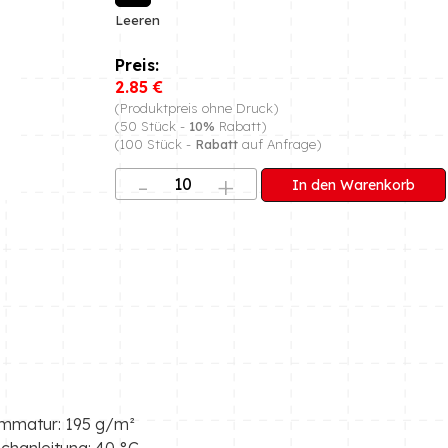
Leeren
2.85
€
(Produktpreis ohne Druck)
(50 Stück -
10%
Rabatt)
(100 Stück -
Rabatt
auf Anfrage)
In den Warenkorb
mmatur: 195 g/m²
chanleitung: 40 °C