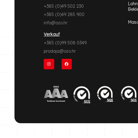
Lohn
+385 (0)49 502 230
Bekl
+385 (0)49 285 900
Masc
info@ozo.hr
Verkauf
+385 (0)99 508 0349
prodaja@ozo.hr