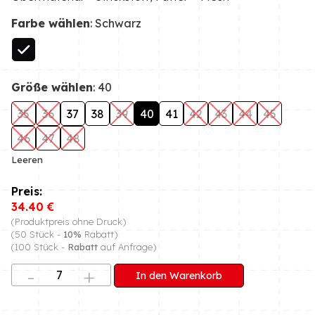
Farbe wählen
: Schwarz
Größe wählen
: 40
35
36
37
38
39
40
41
42
43
44
45
46
47
48
Leeren
34.40
€
(Produktpreis ohne Druck)
(50 Stück -
10%
Rabatt)
(100 Stück -
Rabatt
auf Anfrage)
In den Warenkorb