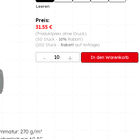
Leeren
31.55
€
(Produktpreis ohne Druck)
(50 Stück -
10%
Rabatt)
(100 Stück -
Rabatt
auf Anfrage)
In den Warenkorb
mmatur: 270 g/m²
hanleitung: 60 °C