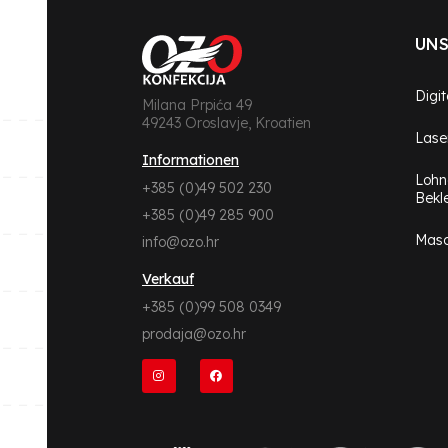
UNS
Digi
Milana Prpića 49
49243 Oroslavje, Kroatien
Lase
Informationen
Lohn
+385 (0)49 502 230
Bekl
+385 (0)49 285 900
Masc
info@ozo.hr
Verkauf
+385 (0)99 508 0349
prodaja@ozo.hr