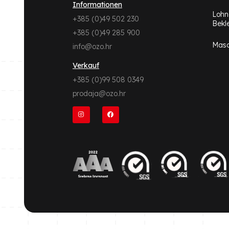
Informationen
Lohn
+385 (0)49 502 230
Bekl
+385 (0)49 285 900
Masc
info@ozo.hr
Verkauf
+385 (0)99 508 0349
prodaja@ozo.hr