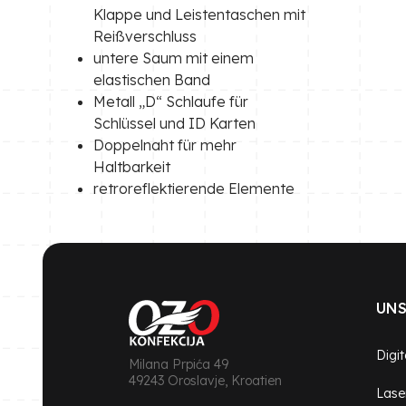
Klappe und Leistentaschen mit
Reißverschluss
untere Saum mit einem
elastischen Band
Metall „D“ Schlaufe für
Schlüssel und ID Karten
Doppelnaht für mehr
Haltbarkeit
retroreflektierende Elemente
UNS
Digi
Milana Prpića 49
49243 Oroslavje, Kroatien
Lase